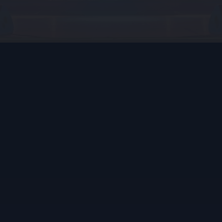
Registrati
Chi Sei?
Scegli il tuo profilo e inizia subito
Come Funziona
Stage
JUMP
Cinque semplici passi per salire sul palco