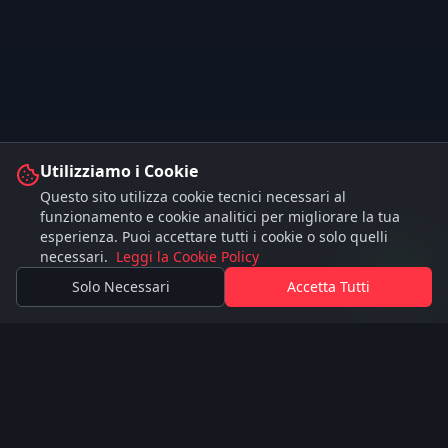
Piani e Prezzi
Scegli il piano più adatto alle tue esigenze
Utilizziamo i Cookie
Questo sito utilizza cookie tecnici necessari al
funzionamento e cookie analitici per migliorare la tua
Scopri tutti i piani →
esperienza. Puoi accettare tutti i cookie o solo quelli
necessari.
Leggi la Cookie Policy
Solo Necessari
Accetta Tutti
Stage
JUMP
FIND YOUR STAGE AND PLAY