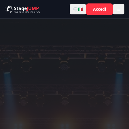
Salta al contenuto principale
Stage
JUMP
🇮🇹
Accedi
FIND YOUR STAGE AND PLAY